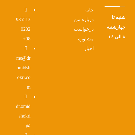
خانه
شنبه تا
درباره من
935513
چهارشنبه
درخواست
0202
۸ الی ۱۶
مشاوره
98+
اخبار
me@dr
omidsh
okri.co
m
dr.omid
shokri
@