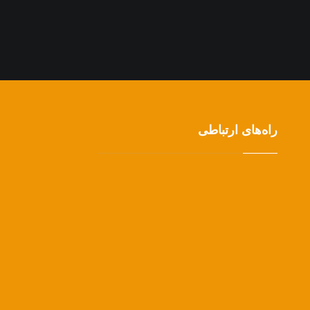
راه‌های ارتباطی
9355130202 98+
me@dromidshokri.com
dr.omidshokri@