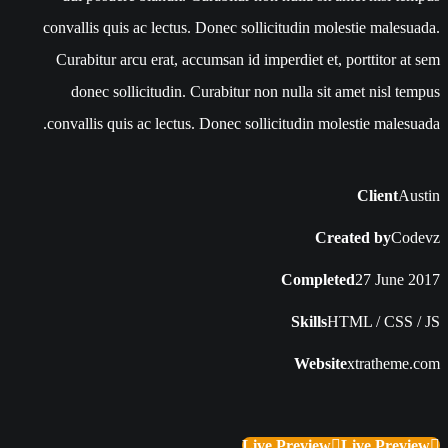
convallis quis ac lectus. Donec sollicitudin molestie malesuada.
Curabitur arcu erat, accumsan id imperdiet et, porttitor at sem
donec sollicitudin. Curabitur non nulla sit amet nisl tempus
convallis quis ac lectus. Donec sollicitudin molestie malesuada.
Client
Austin
Created by
Codevz
Completed
27 June 2017
Skills
HTML / CSS / JS
Website
xtratheme.com
Live Preview
Live Preview